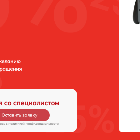
 желанию
бращения
я со специалистом
Оставить заявку
есь c
политикой конфиденциальности